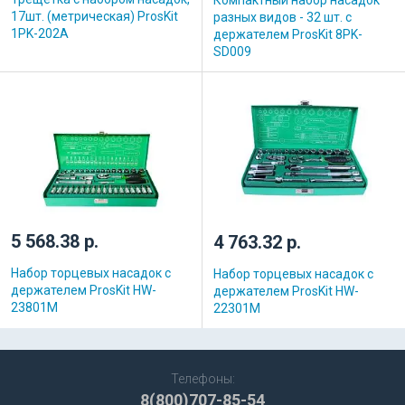
17шт. (метрическая) ProsKit
разных видов - 32 шт. с
1PK-202A
держателем ProsKit 8PK-
SD009
5 568.38 р.
4 763.32 р.
Набор торцевых насадок с
Набор торцевых насадок с
держателем ProsKit HW-
держателем ProsKit HW-
23801M
22301M
Телефоны:
8(800)707-85-54