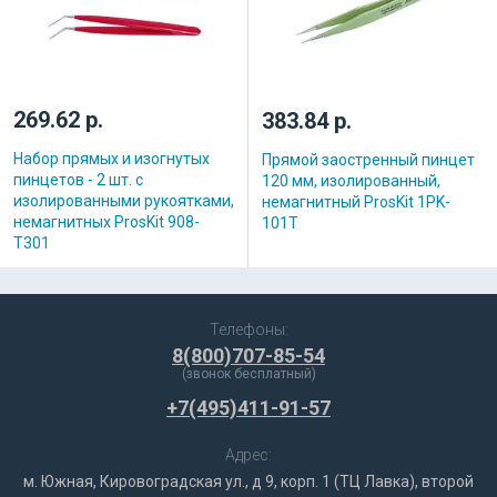
269.62 р.
383.84 р.
Набор прямых и изогнутых
Прямой заостренный пинцет
пинцетов - 2 шт. с
120 мм, изолированный,
изолированными рукоятками,
немагнитный ProsKit 1PK-
немагнитных ProsKit 908-
101T
T301
Телефоны:
8(800)707-85-54
(звонок бесплатный)
+7(495)411-91-57
Адрес:
м. Южная, Кировоградская ул., д 9, корп. 1 (ТЦ Лавка), второй