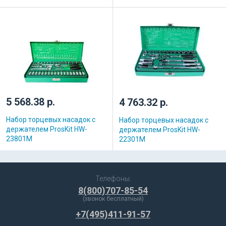
5 568.38 р.
4 763.32 р.
Набор торцевых насадок с
Набор торцевых насадок с
держателем ProsKit HW-
держателем ProsKit HW-
23801M
22301M
Телефоны:
8(800)707-85-54
(звонок бесплатный)
+7(495)411-91-57