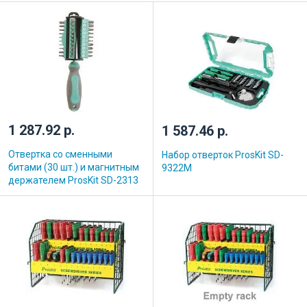
1 287.92 р.
1 587.46 р.
Отвертка со сменными
Набор отверток ProsKit SD-
битами (30 шт.) и магнитным
9322M
держателем ProsKit SD-2313