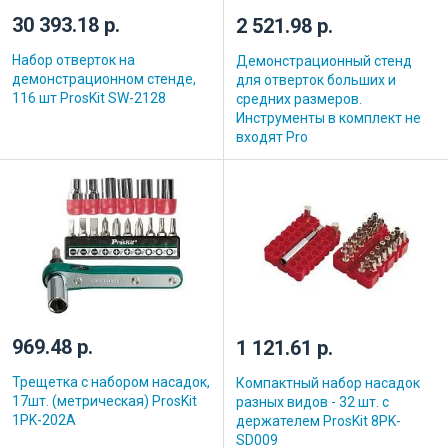
30 393.18 р.
2 521.98 р.
Набор отверток на
Демонстрационный стенд
демонстрационном стенде,
для отверток больших и
116 шт ProsKit SW-2128
средних размеров.
Инструменты в комплект не
входят Pro
969.48 р.
1 121.61 р.
Трещетка с набором насадок,
Компактный набор насадок
17шт. (метрическая) ProsKit
разных видов - 32 шт. с
1PK-202A
держателем ProsKit 8PK-
SD009