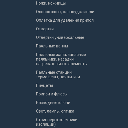
Ножи, ножницы
Оловоотсосы, оловоудалители
Оплетка для удаления припоя
Отвертки
Отвертки универсальные
Паяльные ванны
Паяльные жала, запасные
паяльники, насадки,
нагревательные элементы
Паяльные станции,
термофены, паяльники
Пинцеты
Припои и флюсы
Разводные ключи
Свет, лампы, оптика
Стрипперы(съемники
изоляции)