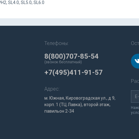
H2, SL4.0, SL5.0, SL6.0
Телефоны:
Ост
8(800)707-85-54
(звонок бесплатный)
+7(495)411-91-57
Рас
Адрес:
м. Южная, Кировоградская ул., д 9,
корп. 1 (ТЦ Лавка), второй этаж,
Нажи
павильон 2-34
усл