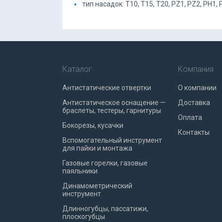
тип насадок: T10, T15, T20, PZ1, PZ2, PH1, P
Каталог
Компания
Антистатические отвертки
О компании
Антистатическое оснащение —
Доставка
браслеты, тестеры, гарнитуры
Оплата
Бокорезы, кусачки
Контакты
Вспомогательный инструмент
для пайки и монтажа
Газовые горелки, газовые
паяльники
Динамометрический
инструмент
Длинногубцы, пассатижи,
плоскогубцы