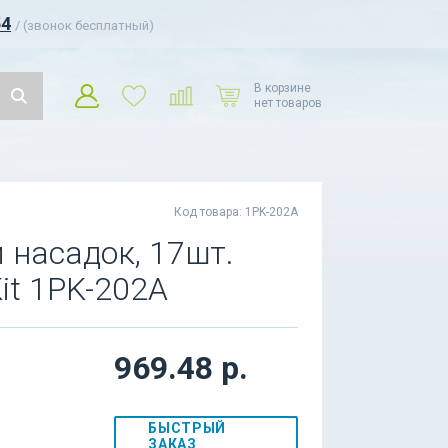
54
/ (звонок бесплатный)
В корзине
нет товаров
Код товара: 1PK-202A
 насадок, 17шт.
it 1PK-202A
969.48 р.
БЫСТРЫЙ
ЗАКАЗ