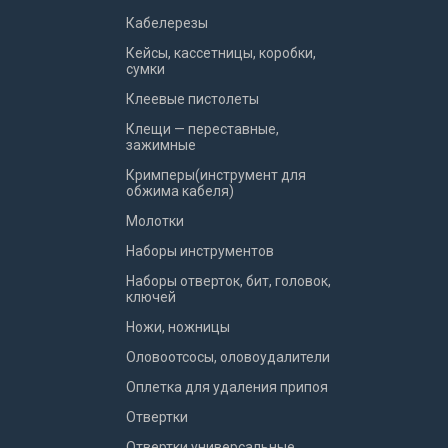
Кабелерезы
Кейсы, кассетницы, коробки,
сумки
Клеевые пистолеты
Клещи — переставные,
зажимные
Кримперы(инструмент для
обжима кабеля)
Молотки
Наборы инструментов
Наборы отверток, бит, головок,
ключей
Ножи, ножницы
Оловоотсосы, оловоудалители
Оплетка для удаления припоя
Отвертки
Отвертки универсальные