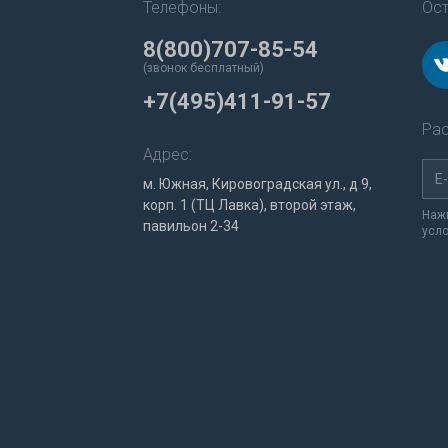
Телефоны:
Ост
8(800)707-85-54
(звонок бесплатный)
+7(495)411-91-57
Рас
Адрес:
м. Южная, Кировоградская ул., д 9,
корп. 1 (ТЦ Лавка), второй этаж,
Нажи
павильон 2-34
усл