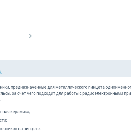
Ы
ники, предназначенные для металлического пинцета одноименног
ульсы, за счет чего подходит для работы с радиоэлектронными п
.
нная керамика;
сти;
нечников на пинцете;