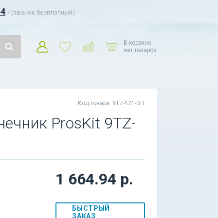
54
/ (звонок бесплатный)
В корзине
нет товаров
Код товара: 9TZ-121-BIT
ечник ProsKit 9TZ-
1 664.94 р.
БЫСТРЫЙ
ЗАКАЗ